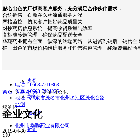
贴心出色的厂供商客户服务，充分满足合作伙伴需求：
合约销售，创新在医药流通服务内涵；
组织机构
口服液
培训发展
在线留言
严格监控，协助客户把好药品质量关；
对接药房信息系统，提高收货质量与效率；
外用药
高标准冷链管理，确保药品配送安全。
华聪药业拥有全面，纵深的终端网络，从进货到销后，销售全
确；出色的市场价格维护服务和销售渠道管理，终端覆盖经验
保健
胶囊剂
丸剂
电话：
0668-7210868
传真：
0668-7921225
首页
ꄲ
企业文化
ꄲ
企业文化
散剂
地址：
广东省茂名市化州鉴江区茂化公路
北侧
您的位
企业文化
煎膏剂
置：
化州市华聪药业有限公司
针剂
2019-04-30
넶
0