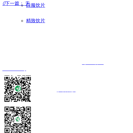
ꄲ
下一篇：
无
口服饮片
精致饮片
版权所有©化州市华聪药业有限公司
粤ICP备：
18078263号
技术支持：
驰腾科技