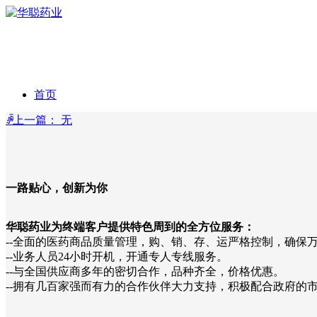
首页
ꄴ
上一篇：
无
公司介绍
产品展示
公司简介
一路贴心，创新为你
新闻中心
董事长致辞
中药饮片
华聪药业为终端客户提供特色周到的全方位服务：
--全面的医药商品质量管理，购、销、存、运严格控制，确保
招聘人才
企业荣誉
片剂
公司新闻
--业务人员24小时开机，开通专人专线服务。
--与全国供应商多年的密切合作，品种齐全，价格优惠。
联系我们
公司掠影
混悬剂
虚位拟待
--拥有几百家强而有力的合作伙伴大力支持，积极配合政府的
健康宝典
企业文化
颗粒剂
薪酬福利
联系方式