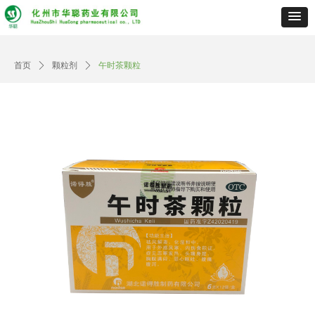
首页
ꄲ
颗粒剂
ꄲ
午时茶颗粒