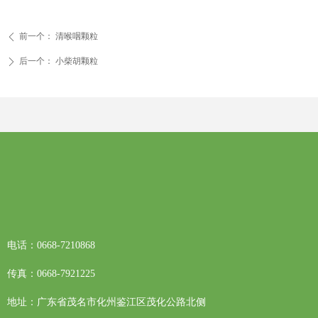
前一个：
清喉咽颗粒
ꄴ
后一个：
小柴胡颗粒
ꄲ
电话：
0668-7210868
传真：
0668-7921225
地址：
广东省茂名市化州鉴江区茂化公路北侧