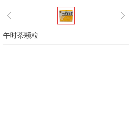
ꁆ
ꁇ
午时茶颗粒